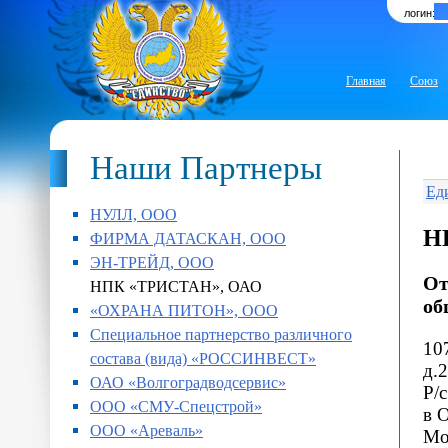
логин:
Главная
Союз
Наши Партнеры
Ед
НУЛЛ, ООО
Н
ФИРМА ДАТАСКАН, ООО
ЭН-ТРЕЙД, ООО
От
НПК «ТРИСТАН», ОАО
об
«ОХРАНА ПИТОН», ООО
Специальное партнерство различного
107
состава (вида) «РОССИНВЕСТ»
д.2
ОАО «Волгоградводсервис»
Р/
ООО «СМУ-Спецстрой»
в 
ООО «Ареваль»
Мо