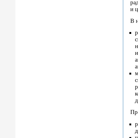
ра
и 
В 
р
с
н
и
а
а
м
с
р
к
д
Пр
р
д
ш