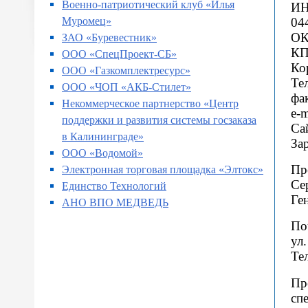
Военно-патриотический клуб «Илья
ИН
Муромец»
04
ОК
ЗАО «Буревестник»
КП
ООО «СпецПроект-СБ»
Ко
ООО «Газкомплектресурс»
Тел
ООО «ЧОП «АКБ-Стилет»
фа
Некоммерческое партнерство «Центр
e-m
поддержки и развития системы госзаказа
Са
в Калининграде»
За
ООО «Водомой»
Пр
Электронная торговая площадка «Элтокс»
Се
Единство Технологий
Ге
АНО ВПО МЕДВЕДЬ
По
ул.
Те
Пр
сп