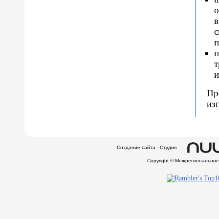
о
в
с
п
п
т
и
Пр
из
Создание сайта - Студия
Copyright © Межрегионально