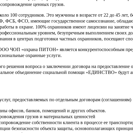
т сопровождение ценных грузов.
коло 100 сотрудников. Это мужчины в возрасте от 22 до 45 лет,
Ф, ФСБ, ФСО, имеющие государственное самосознание, облад
работы в охране. 100% охранников имеют лицензии на занятие 
рофессиональным уровнем, безупречным выполнением своих до
нания в центрах подготовки частных охранников, посещают сп
ООО ЧОП «охрана ПИТОН» является конкурентоспособным предпр
ссиональные охранные услуги.
ого решения вопроса о заключении договора на предоставлени
альное объединение социальной помощи «ЕДИНСТВО» будут ак
луг, предоставляемых по отдельным договорам (соглашениям)
аны офисов, банков, помещений и других объектов.
ровождения грузов и материальных ценностей
сопровождение собственности клиента в процессе ее транспорти
епции безопасности объекта защиты, основополагающих принцип