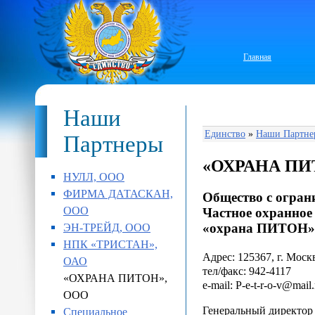
Главная
Наши
Единство
»
Наши Партне
Партнеры
«ОХРАНА ПИ
НУЛЛ, ООО
ФИРМА ДАТАСКАН,
Общество с огран
ООО
Частное охранное
ЭН-ТРЕЙД, ООО
«охрана ПИТОН»
НПК «ТРИСТАН»,
Адрес: 125367, г. Москв
ОАО
тел/факс: 942-4117
«ОХРАНА ПИТОН»,
e-mail: P-e-t-r-o-v@mail.
ООО
Генеральный директ
Специальное