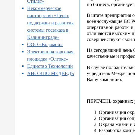
Стилет»
по бизнесу, организуе
Некоммерческое
В штате предприятия о
партнерство «Центр
военнослужащие ВС Р
поддержки и развития
оперативной работы и 
системы госзаказа в
отличаются высоким п
Калининграде»
совершенствуют свои з
ООО «Водомой»
На сегодняшний день 
Электронная торговая
качественные и профе
площадка «Элтокс»
Единство Технологий
В случае положительн
учредитель Межрегион
АНО ВПО МЕДВЕДЬ
Вашу компанию.
ПЕРЕЧЕНЬ охранных ус
Организация охр
Организация соп
Охрана жизни и 
Разработка конц