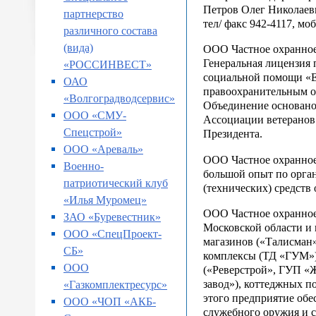
Петров Олег Николаев
партнерство
тел/ факс 942-4117, моб
различного состава
(вида)
ООО Частное охранное
Генеральная лицензия 
«РОССИНВЕСТ»
социальной помощи «Е
ОАО
правоохранительным о
«Волгоградводсервис»
Объединение основан
ООО «СМУ-
Ассоциации ветеранов
Спецстрой»
Президента.
ООО «Ареваль»
ООО Частное охранное 
Военно-
большой опыт по орга
патриотический клуб
(технических) средств
«Илья Муромец»
ООО Частное охранное 
ЗАО «Буревестник»
Московской области и
ООО «СпецПроект-
магазинов («Талисман»
СБ»
комплексы (ТД «ГУМ»)
ООО
(«Реверстрой», ГУП «
завод»), коттеджных п
«Газкомплектресурс»
этого предприятие обе
ООО «ЧОП «АКБ-
служебного оружия и 