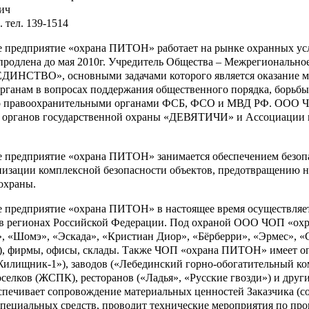
ич
. тел. 139-1514
 предприятие «охрана ПИТОН» работает на рынке охранных услу
продлена до мая 2010г. Учредитель Общества – Межрегионально
ДИНСТВО», основными задачами которого является оказание 
рганам в вопросах поддержания общественного порядка, борьбы
о правоохранительными органами ФСБ, ФСО и МВД РФ. ООО Ч
 органов государственной охраны «ДЕВЯТИЧИ» и Ассоциации в
предприятие «охрана ПИТОН» занимается обеспечением безопасн
низации комплексной безопасности объектов, предотвращению 
 охраны.
предприятие «охрана ПИТОН» в настоящее время осуществляет о
 в регионах Российской Федерации. Под охраной ООО ЧОП «охр
, «Шомэ», «Эскада», «Кристиан Диор», «Бёрберри», «Эрмес», «
, фирмы, офисы, склады. Также ЧОП «охрана ПИТОН» имеет оп
Жилищник-1»), заводов («Лебединский горно-обогатительный к
оселков (ЖСПК), ресторанов («Ладья», «Русские гвозди») и дру
спечивает сопровождение материальных ценностей Заказчика (с
специальных средств, проводит технические мероприятия по пр