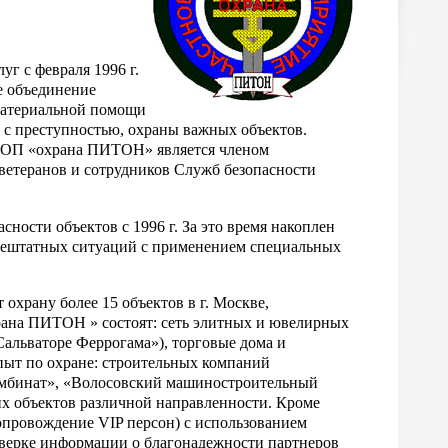
г с февраля 1996 г.
е объединение
материальной помощи
 с преступностью, охраны важных объектов.
ОП «охрана ПИТОН» является членом
етеранов и сотрудников Служб безопасности
ости объектов с 1996 г. За это время накоплен
нештатных ситуаций с применением специальных
храну более 15 объектов в г. Москве,
ана ПИТОН » состоят: сеть элитных и ювелирных
Сальваторе Феррогама»), торговые дома и
ыт по охране: строительных компаний
омбинат», «Волосовский машиностроительный
гих объектов различной направленности. Кроме
опровождение VIP персон) с использованием
оверке информации о благонадежности партнеров