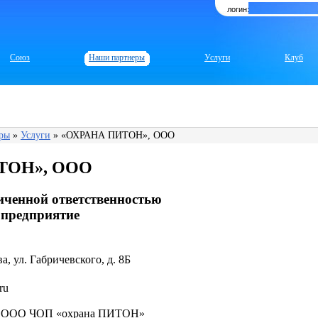
логин:
Союз
Наши партнеры
Услуги
Клуб
ры
»
Услуги
» «ОХРАНА ПИТОН», ООО
ТОН», ООО
иченной ответственностью
 предприятие
а, ул. Габричевского, д. 8Б
ru
ор ООО ЧОП «охрана ПИТОН»