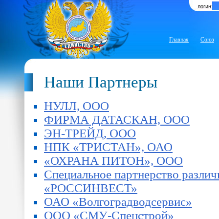
логин:
Главная
Союз
Наши Партнеры
НУЛЛ, ООО
ФИРМА ДАТАСКАН, ООО
ЭН-ТРЕЙД, ООО
НПК «ТРИСТАН», ОАО
«ОХРАНА ПИТОН», ООО
Специальное партнерство различн
«РОССИНВЕСТ»
ОАО «Волгоградводсервис»
ООО «СМУ-Спецстрой»