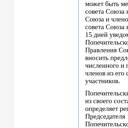
может быть ме
совета Союза 
Союза и члено
совета Союза 
15 дней уведо
Попечительско
Правления Со
вносить пред
численного и 
членов из его
участников.
Попечительски
из своего сост
определяет ре
Председателя
Попечительско