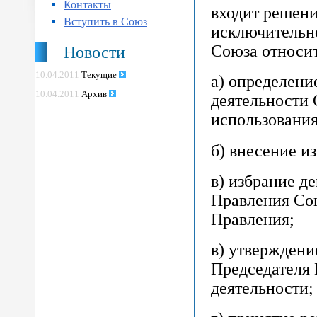
Контакты
входит решени
Вступить в Союз
исключительн
Союза относит
Новости
10.04.2011
Текущие
а) определени
10.04.2011
Архив
деятельности
использования
б) внесение и
в) избрание д
Правления Сою
Правления;
в) утверждени
Председателя 
деятельности;