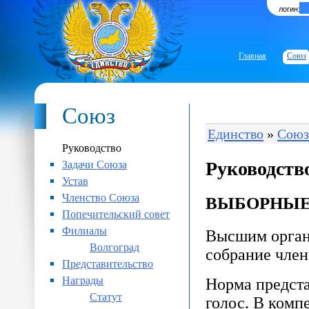
логин:
Главная
Союз
Союз
Единство
»
Союз
Руководство
Руководств
Задачи Союза
Устав
Членство Союза
ВЫБОРНЫЕ
Попечительский совет
Филиалы
Высшим орган
Волгоград
собрание член
Представительство
Награды
Норма предста
Статут
голос. В ком