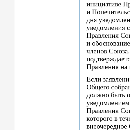
инициативе П
и Попечительс
дня уведомле
уведомления с
Правления Сою
и обоснование
членов Союза.
подтверждаетс
Правления на 
Если заявлени
Общего собран
должно быть 
уведомлением.
Правления Сою
которого в те
внеочередное 