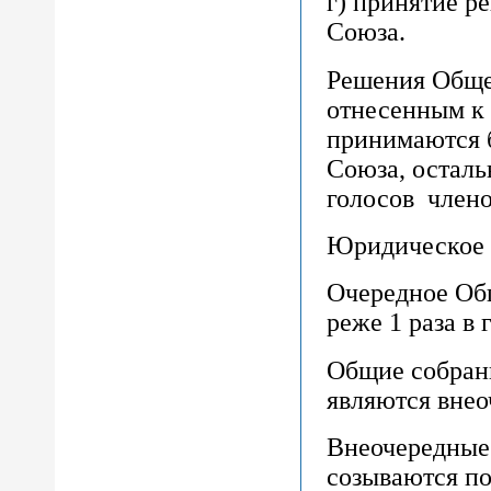
г) принятие р
Союза.
Решения Обще
отнесенным к
принимаются б
Союза, остал
голосов члено
Юридическое л
Очередное Общ
реже 1 раза в г
Общие собран
являются вне
Внеочередные
созываются по