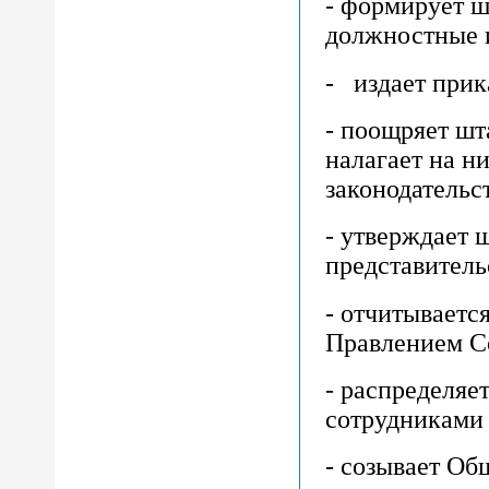
- формирует ш
должностные 
- издает прик
- поощряет шт
налагает на н
законодательс
- утверждает 
представитель
- отчитываетс
Правлением Со
- распределяе
сотрудниками 
- созывает Об